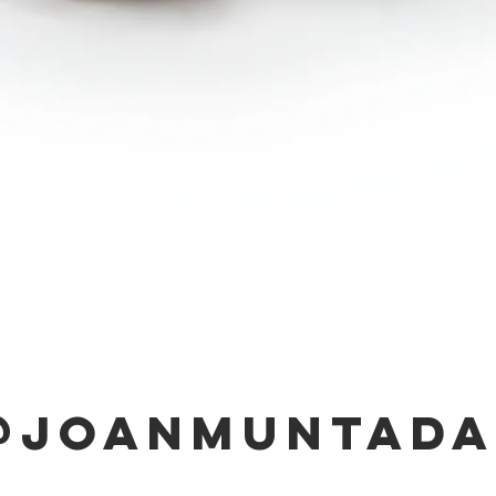
@joanmuntada